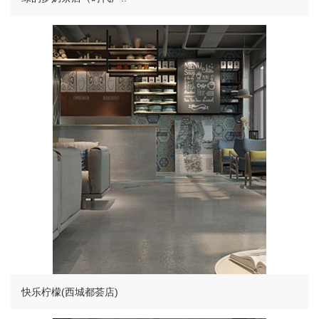
快乐柠檬(西城都荟店)