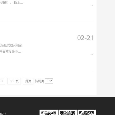
）。 插上电
→
时间的排空气过
02-21
流经板式或分格的
流-再在蒸发器中
→
中不断在更低温的蒸
致冷剂的蒸发温度
5
下一页
尾页
转到页
482