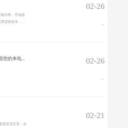
02-26
宽电压带，手动除
成雪泥状炒冰，结
→
口感好，为任何饮
多样，营养丰富，
的来电...
02-26
→
02-21