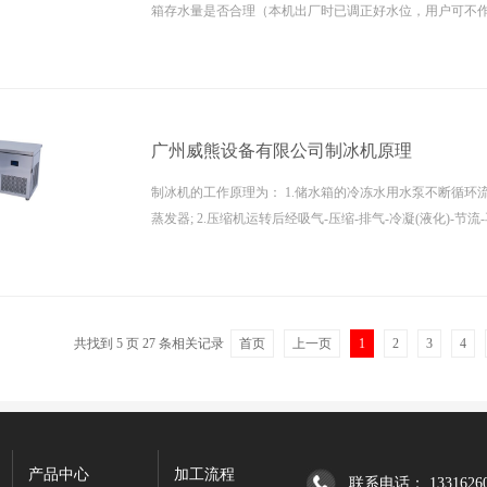
箱存水量是否合理（本机出厂时已调正好水位，用户可不作调正
源，制冰机开始工作，首先水泵开始运行（水泵有一个短
程）约2分钟后压缩机开始启动，机器进入制冰状态。 当冰块厚度达到设定的
厚度时，冰板探针开...
广州威熊设备有限公司制冰机原理
制冰机的工作原理为： 1.储水箱的冷冻水用水泵不断循环
蒸发器; 2.压缩机运转后经吸气-压缩-排气-冷凝(液化)-节
以-10至-18度的低温蒸发吸热汽化。 冷冻水在0度的水温
发器表面凝结成冰层，当冰层凝结到一定的厚度的时候，
达到温控的设定温度后，即接...
共找到
5
页
27
条相关记录
首页
上一页
1
2
3
4
产品中心
加工流程
联系电话： 13316260