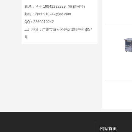
联系：马玉 19842292229
（微信同号）
邮箱：2860910242@qq.com
QQ：
2860910242
工厂地址：广州市白云区钟落潭镇中和路57
号
网站首页