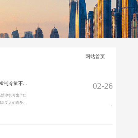
网站首页
冷量不...
02-26
果炒冰机可生产出
列深受人们喜爱的
→
，装配有制冷设
随意轻松地移动位