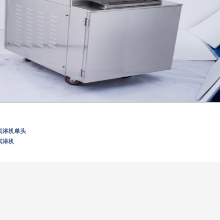
淇淋机单头
淇淋机