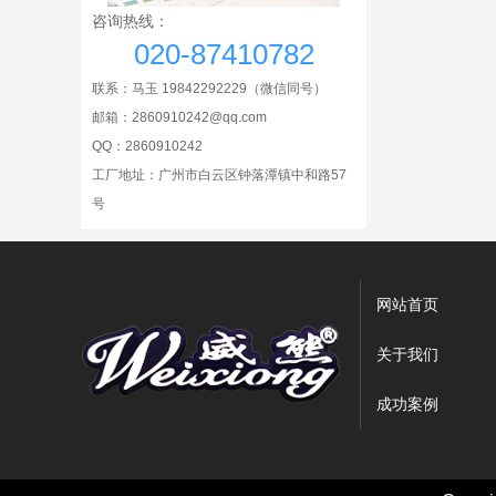
咨询热线：
020-87410782
联系：马玉 19842292229
（微信同号）
邮箱：2860910242@qq.com
QQ：
2860910242
工厂地址：广州市白云区钟落潭镇中和路57
号
网站首页
关于我们
成功案例